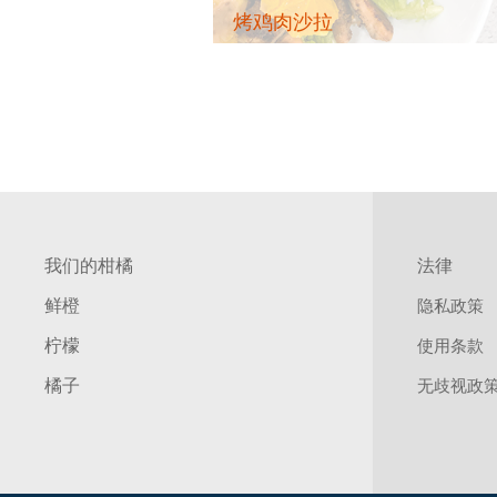
烤鸡肉沙拉
我们的柑橘
法律
鲜橙
隐私政策
柠檬
使用条款
橘子
无歧视政