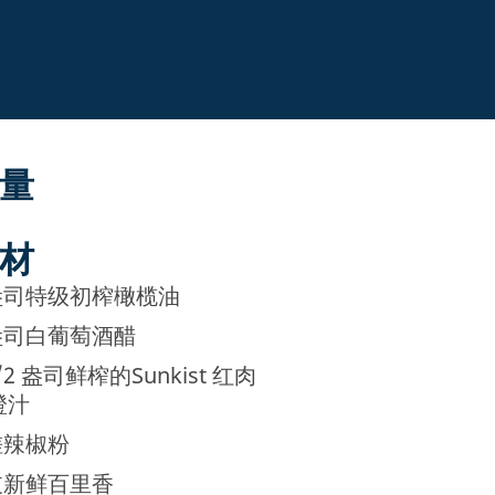
量
材
司特级初榨橄榄油
司白葡萄酒醋
/2
盎司鲜榨的Sunkist 红肉
橙汁
辣椒粉
新鲜百里香