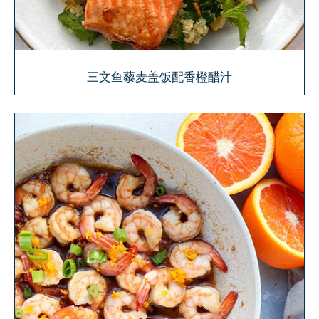
三文鱼藜麦盖饭配香橙醋汁