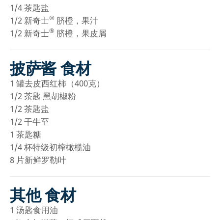
1/4
茶匙盐
®
1/2
新奇士
脐橙，果汁
®
1/2
新奇士
脐橙，果皮屑
披萨酱 食材
1
罐去皮西红柿（400克）
1/2
茶匙 黑胡椒粉
1/2
茶匙盐
1/2
干牛至
1
茶匙糖
1/4
杯特级初榨橄榄油
8
片新鲜罗勒叶
其他 食材
1
汤匙食用油