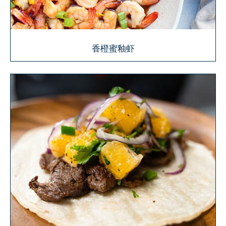
香橙蜜釉虾