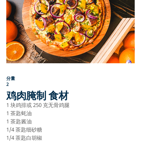
分量
2
鸡肉腌制 食材
1
块鸡排或 250 克无骨鸡腿
1
茶匙蚝油
1
茶匙酱油
1/4
茶匙细砂糖
1/4
茶匙白胡椒