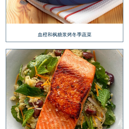
血橙和枫糖浆烤冬季蔬菜