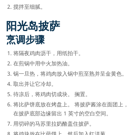
搅拌至细腻。
阳光岛披萨
烹调步骤
将隔夜鸡肉沥干，用纸拍干。
在煎锅中用中火加热油。
锅一旦热，将鸡肉放入锅中煎至熟并呈金黄色。
取出并让它冷却。
待凉后，将鸡肉切成块。 搁置。
将比萨饼底放在烤盘上。 将披萨酱涂在面团上，
在披萨底部边缘留出 1 英寸的空白空间。
用切碎的马苏里拉奶酪盖住披萨。
将鸡块放在比萨饼上，然后加入红洋葱。