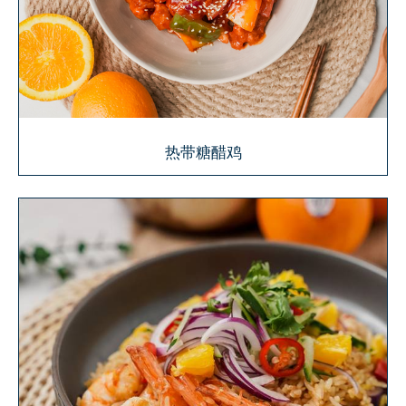
热带糖醋鸡