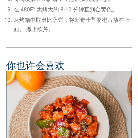
在 480F° 烘烤大约 8-10 分钟直到金黄色。
®
从烤箱中取出比萨饼，将新奇士
脐橙片放在上
面。 撒上欧芹。
你也许会喜欢