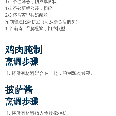
1/2
个红洋葱，切成厚圈状
1/2
茶匙新鲜欧芹，切碎
2/3
杯马苏里拉奶酪丝
预制普通比萨饼底（可从杂货店购买）
®
1
个 新奇士
脐橙瓣，切成状型
鸡肉腌制
烹调步骤
将所有材料混合在一起，腌制鸡肉过夜。
披萨酱
烹调步骤
将所有材料放入食物搅拌机。